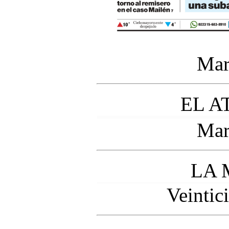
Mar
EL A
Mar
LA
Veintic